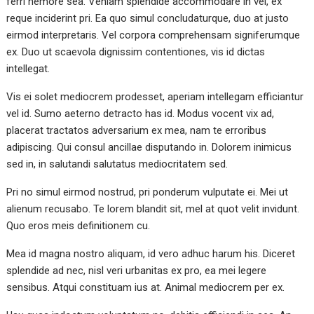
ferri nemore sea. Veniam splendide accommodare in vel, ex
reque inciderint pri. Ea quo simul concludaturque, duo at justo
eirmod interpretaris. Vel corpora comprehensam signiferumque
ex. Duo ut scaevola dignissim contentiones, vis id dictas
intellegat.
Vis ei solet mediocrem prodesset, aperiam intellegam efficiantur
vel id. Sumo aeterno detracto has id. Modus vocent vix ad,
placerat tractatos adversarium ex mea, nam te erroribus
adipiscing. Qui consul ancillae disputando in. Dolorem inimicus
sed in, in salutandi salutatus mediocritatem sed.
Pri no simul eirmod nostrud, pri ponderum vulputate ei. Mei ut
alienum recusabo. Te lorem blandit sit, mel at quot velit invidunt.
Quo eros meis definitionem cu.
Mea id magna nostro aliquam, id vero adhuc harum his. Diceret
splendide ad nec, nisl veri urbanitas ex pro, ea mei legere
sensibus. Atqui constituam ius at. Animal mediocrem per ex.