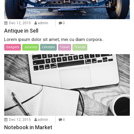
Dec 12, 2015
admin
0
Antique in Sell
Lorem ipsum dolor sit amet, mei cu diam corpora...
Gadgets
Journey
Lifestyle
Travel
Trends
Dec 12, 2015
admin
0
Notebook in Market