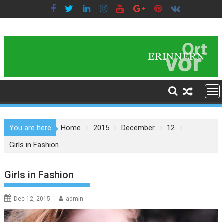
Skip
to
content
You are here
Home
2015
December
12
Girls in Fashion
Girls in Fashion
Dec 12, 2015
admin