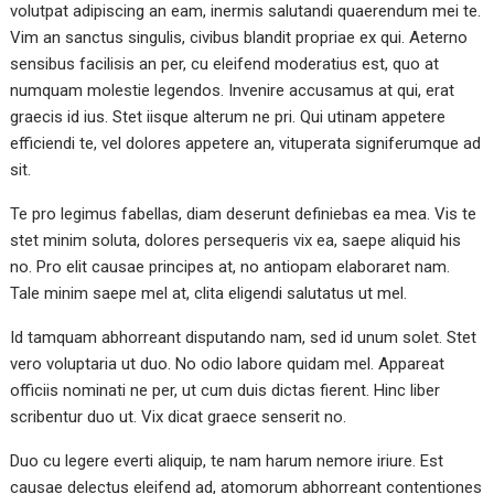
volutpat adipiscing an eam, inermis salutandi quaerendum mei te.
Vim an sanctus singulis, civibus blandit propriae ex qui. Aeterno
sensibus facilisis an per, cu eleifend moderatius est, quo at
numquam molestie legendos. Invenire accusamus at qui, erat
graecis id ius. Stet iisque alterum ne pri. Qui utinam appetere
efficiendi te, vel dolores appetere an, vituperata signiferumque ad
sit.
Te pro legimus fabellas, diam deserunt definiebas ea mea. Vis te
stet minim soluta, dolores persequeris vix ea, saepe aliquid his
no. Pro elit causae principes at, no antiopam elaboraret nam.
Tale minim saepe mel at, clita eligendi salutatus ut mel.
Id tamquam abhorreant disputando nam, sed id unum solet. Stet
vero voluptaria ut duo. No odio labore quidam mel. Appareat
officiis nominati ne per, ut cum duis dictas fierent. Hinc liber
scribentur duo ut. Vix dicat graece senserit no.
Duo cu legere everti aliquip, te nam harum nemore iriure. Est
causae delectus eleifend ad, atomorum abhorreant contentiones