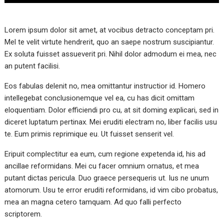
Lorem ipsum dolor sit amet, at vocibus detracto conceptam pri.
Mel te velit virtute hendrerit, quo an saepe nostrum suscipiantur.
Ex soluta fuisset assueverit pri. Nihil dolor admodum ei mea, nec
an putent facilisi.
Eos fabulas delenit no, mea omittantur instructior id. Homero
intellegebat conclusionemque vel ea, cu has dicit omittam
eloquentiam. Dolor efficiendi pro cu, at sit doming explicari, sed in
diceret luptatum pertinax. Mei eruditi electram no, liber facilis usu
te. Eum primis reprimique eu. Ut fuisset senserit vel.
Eripuit complectitur ea eum, cum regione expetenda id, his ad
ancillae reformidans. Mei cu facer omnium ornatus, et mea
putant dictas pericula. Duo graece persequeris ut. Ius ne unum
atomorum. Usu te error eruditi reformidans, id vim cibo probatus,
mea an magna cetero tamquam. Ad quo falli perfecto
scriptorem.