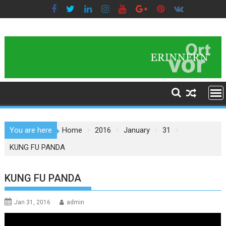
Skip
to
content
You are here
Home
2016
January
31
KUNG FU PANDA
KUNG FU PANDA
Jan 31, 2016
admin